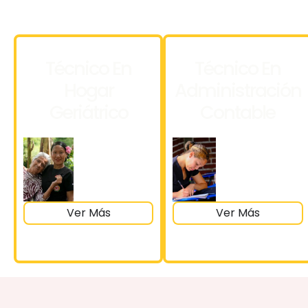
Técnico En
Técnico En
Hogar
Administración
Geriátrico
Contable
Ver Más
Ver Más