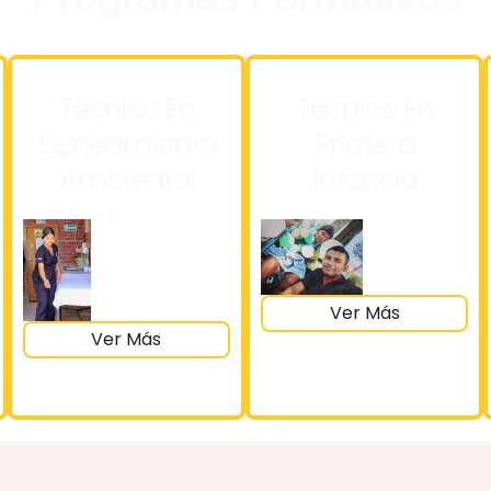
Técnico En
Técnico En
Saneamiento
Primera
Ambiental
Infancia
Ver Más
Ver Más