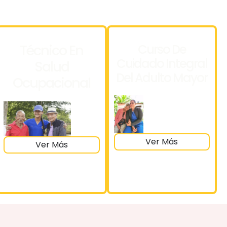
Técnico En
Curso De
Cuidado Integral
Salud
Del Adulto Mayor
Ocupacional
Ver Más
Ver Más