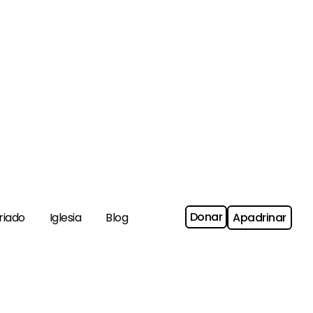
Donar
riado
Iglesia
Blog
Apadrinar